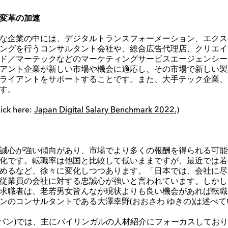
変革の加速
な企業の中には、デジタルトランスフォーメーション、エクス
ングを行うコンサルタント会社や、総合広告代理店、クリエイ
ド／マーテックなどのマーケティングサービスエージェンシー
アント企業が新しい市場や機会に適応し、その市場で新しい製
ライアントをサポートすることです。また、大手テック企業、
す。
lick here:
Japan Digital Salary Benchmark 2022.)
誠心が強い傾向があり、市場でより多くの報酬を得られる可能
化です。転職率は他国と比較して低いままですが、最近では若
めるなど、徐々に変化しつつあります。
「日本では、会社に尽
従業員
の会社に対する
忠誠心が強いと言われています。しかし
求職者は、
老若男女皆
んなが
現状よりも
良い機会
があれば転職
ン
のコンサルタントである大澤
幸野
(
おおさわ
ゆきの
)
は述べて
パン
)
では、主に
バイリンガルの人材紹介にフォーカスしており