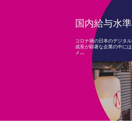
国内給与水準2
コロナ禍の日本のデジタル
成長が顕著な企業の中には
メ…