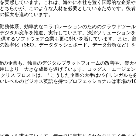
を実感しています。
これは、海外に本社を置く国際的な企業や
どちらかが、このような人材を必要としているためです。後者
の拡大を進めています。
勤務体系、効率的なコラボレーションのためのクラウドツール
デジタル変革
を推進、実行しています
。決済ソリューションを
提供するソフトウェア企業も更に勢いを増してい
ます
。また、
の効率化（
SEO
、データダッシュボード、データ分析など）を
野の企業も、独自のデジタルプラットフォームの改善や、楽天
用により、大きな成長を遂げています。
コ
ッ
グス
・エージェン
るクリス
フロストは、「こうした企業の大半はバイリンガルを
いレベルのビジネス英語を持つプロフェッショナルは市場の
1