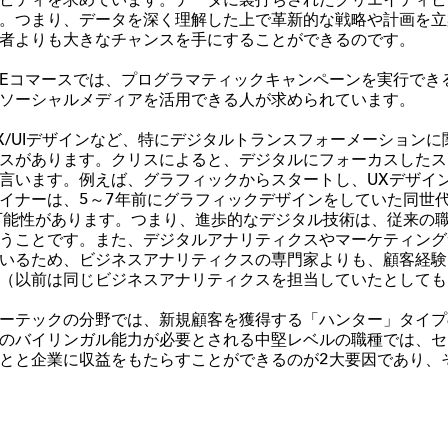
ビティを求めています。データに裏打ちされたクリエイティビ
。つまり、データを深く理解した上で革新的な戦略や計画を立
者よりも大きなチャンスを手にすることができるのです。
E
コマースでは、プログラマティックキャンペーンを実行でき
ソーシャルメディアを活用できる人が求められています。
/UI
デザインなど、特にデジタルトランスフォーメーションに
スがあります。クリスによると、デジタルにフォーカスしたス
言います。例えば、グラフィックからスタートし、
UX
デザイ
イナーは、
5
～
7
年前にグラフィックデザインをしていた同世
可能性があります。つまり、進歩的なデジタル技術は、従来の
うことです。また、デジタルアナリティクスやマーケティング
いるため、ビジネスアナリティクスの専門家よりも、顧客経験
（以前は同じビジネスアナリティクスを担当していたとしても
ーテックの分野では、新規顧客を獲得する「ハンター」タイプ
のバイリンガル能力が必要とされる中堅レベルの職種では、セ
とと企業に収益をもたらすことができるのが
2
大要因であり、