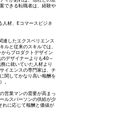
ティがあれば、他社との差
案できる転職者は、経験や
る人材、
E
コマースビジネ
関連したエクスペリエンス
キルと従来のスキルでは、
ンからプロダクトデザイン
代のデザイナーよりも
40
～
職務に就いていた人材より
サイエンスの専門家は、チ
に関してかなり高い報酬を
）。
の営業マンの需要が高まっ
ールスパーソンの供給が少
それに応じて報酬と価値が