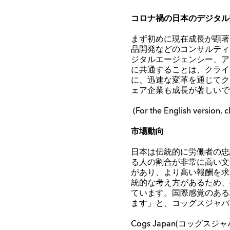
コロナ禍の日本のデジタル
まず初めに現在成長が顕著
品開発などのコンサルティ
ジタルエージェンシー、ア
に共通することは、クライ
に、迅速な変革を通じてク
ェア企業も成長が著しいで
(For the English version, c
市場動向
日本は伝統的に労働者の忠
る人の割合が非常に高い文
があり、より高い報酬を求
統的な考え方があるため、
ています。国際感覚のある
ます
」
と、
コ
ッ
グスジャパ
Cogs Japan
(
コ
ッ
グスジャ