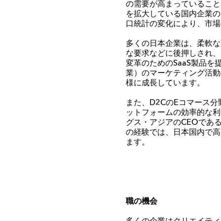
の需要が高まっていること
を拡大している国内企業の
口統計の変化により、市場
多くの日本企業は、柔軟な
な要求などに後押しされ、
変革のための
SaaS
製品を
業）のマーケティング活動
様
に成長しています。
また、
D2C
の
E
コマース分
ットフォームの効率的な利
グス
・アジアの
CEO
であ
の経験では、日本国内で高
ます。
職の機会