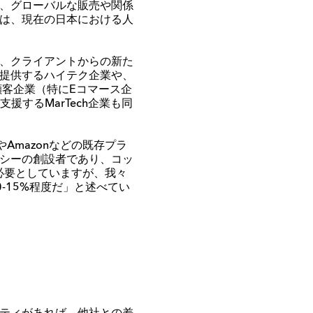
、グローバルな販売や関係
は、現在の日本における人
、クライアントからの新た
提供するハイテク企業や、
顧客企業（特に
E
コマース企
支援する
MarTech
企業も同
や
Amazon
などの既存プラ
シーの創設者であり、
コ
ッ
必要としていますが、我々
0-15%
程度だ」と述べてい